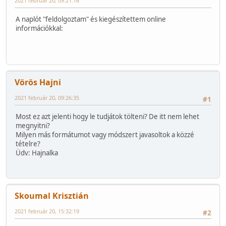
2021 február 20, 09:21:16
A naplót "feldolgoztam" és kiegészítettem online
információkkal:
Vörös Hajni
2021 február 20, 09:26:35
#1
Most ez azt jelenti hogy le tudjátok tölteni? De itt nem lehet
megnyitni?
Milyen más formátumot vagy módszert javasoltok a közzé
tételre?
Üdv: Hajnalka
Skoumal Krisztián
2021 február 20, 15:32:19
#2