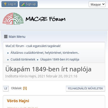
Log in
Sign up
Main Menu
MaCsE fórum - csak egyesületi tagoknak!
Általános családtörténet, helytörténet, történelem..
►
Családi történetek
Ükapám 1849-ben írt naplója
►
►
Ükapám 1849-ben írt naplója
Indította Vörös Hajni, 2021 február 20, 09:21:16
Oldalak
1
LE
FELHASZNÁLÓI MŰVELETEK
Vörös Hajni