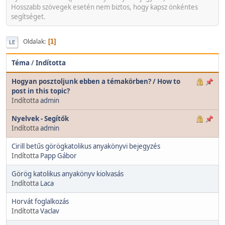
Hosszabb szövegek esetén nem biztos, hogy kapsz önkéntes
segítséget.
Oldalak
1
LE
Téma
/
Indította
Hogyan posztoljunk ebben a témakörben? / How to
post in this topic?
Indította
admin
Nyelvek - Segítők
Indította
admin
Cirill betűs görögkatolikus anyakönyvi bejegyzés
Indította
Papp Gábor
Görög katolikus anyakönyv kiolvasás
Indította
Laca
Horvát foglalkozás
Indította
Vaclav