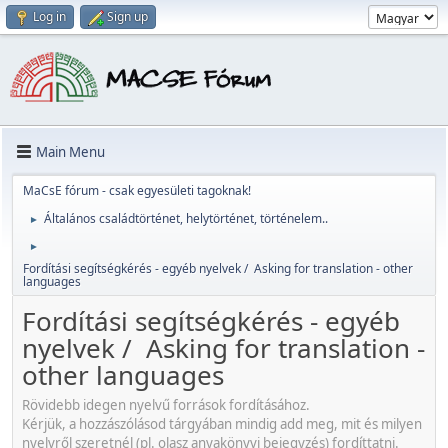
Log in
Sign up
Main Menu
MaCsE fórum - csak egyesületi tagoknak!
Általános családtörténet, helytörténet, történelem..
►
►
Fordítási segítségkérés - egyéb nyelvek / Asking for translation - other
languages
Fordítási segítségkérés - egyéb
nyelvek / Asking for translation -
other languages
Rövidebb idegen nyelvű források fordításához.
Kérjük, a hozzászólásod tárgyában mindig add meg, mit és milyen
nyelvről szeretnél (pl. olasz anyakönyvi bejegyzés) fordíttatni.