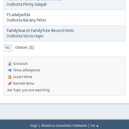
Indította
Péchy Gáspár
FS adatjavítás
Indította
Bárány Péter
FamilySearch FamilyTree Record Hints
Indította
Vörös Hajni
Oldalak
1
FEL
Szavazás
Téma áthelyezve
Lezárt téma
Kiemelt téma
Topic you are watching
|
|
Súgó
Általános Szerződési Feltételek
Fel ▲