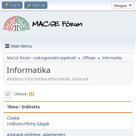
Log in
Sign up
Main Menu
MaCsE fórum - csak egyesületi tagoknak!
Offtopic
Informatika
►
►
Informatika
Általános informatikai információk, tanácsok
Oldalak
1
LE
Téma
/
Indította
Cookie
Indította
Péchy Gáspár
Adataink védelme, adatmentés