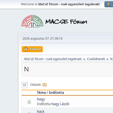
Welcome to
MaCsE fórum - csak egyesületi tagoknak!
.
L
2026 augusztus 07, 01:38:16
Főoldal
MaCsE fórum - csak egyesületi tagoknak!
Családnevek
N
►
►
N
Oldalak
1
LE
Téma
/
Indította
Nagy
Indította
Nagy László
Nack