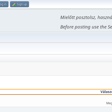
og in
Sign up
Mielőtt posztolsz, haszn
Before posting use the Se
Válasz
Meg