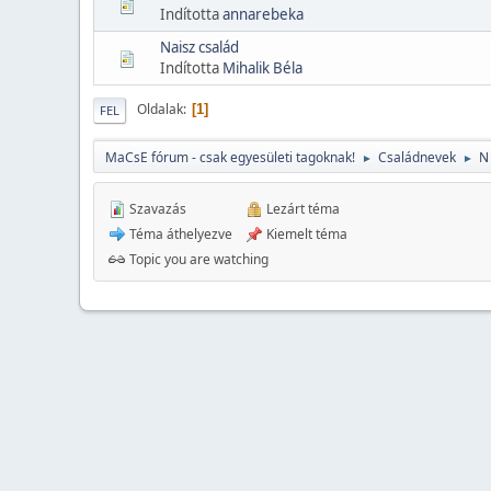
Indította
annarebeka
Naisz család
Indította
Mihalik Béla
Oldalak
1
FEL
MaCsE fórum - csak egyesületi tagoknak!
Családnevek
N
►
►
Szavazás
Lezárt téma
Téma áthelyezve
Kiemelt téma
Topic you are watching