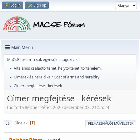
Log in
Sign up
Main Menu
MaCsE fórum - csak egyesületi tagoknak!
Általános családtörténet, helytörténet, történelem..
►
Címerek és heraldika / Coat of arms and heraldry
►
Címer megfejtése - kérések
►
Címer megfejtése - kérések
Indította Reicher Péter, 2020 december 03, 21:55:24
Oldalak
1
LE
FELHASZNÁLÓI MŰVELETEK
Reicher Péter