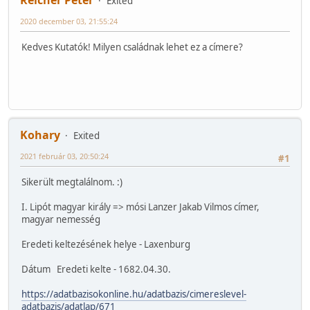
Exited
2020 december 03, 21:55:24
Kedves Kutatók! Milyen családnak lehet ez a címere?
Kohary
Exited
2021 február 03, 20:50:24
#1
Sikerült megtalálnom. :)
I. Lipót magyar király => mósi Lanzer Jakab Vilmos címer,
magyar nemesség
Eredeti keltezésének helye - Laxenburg
Dátum Eredeti kelte - 1682.04.30.
https://adatbazisokonline.hu/adatbazis/cimereslevel-
adatbazis/adatlap/671