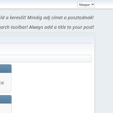
áld a keresőt! Mindig adj címet a posztodnak!
arch toolbar! Always add a title to your post!
CsE