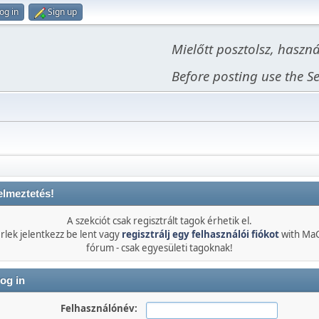
og in
Sign up
Mielőtt posztolsz, haszn
Before posting use the Se
elmeztetés!
A szekciót csak regisztrált tagok érhetik el.
rlek jelentkezz be lent vagy
regisztrálj egy felhasználói fiókot
with Ma
fórum - csak egyesületi tagoknak!
og in
Felhasználónév: