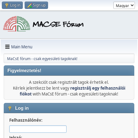
Log in
Sign up
Main Menu
MaCsE fórum - csak egyesületi tagoknak!
Figyelmeztetés!
A szekciót csak regisztrált tagok érhetik el.
Kérlek jelentkezz be lent vagy
regisztrálj egy felhasználói
fiókot
with MaCsE fórum - csak egyesületi tagoknak!
Log in
Felhasználónév:
Jelszó: