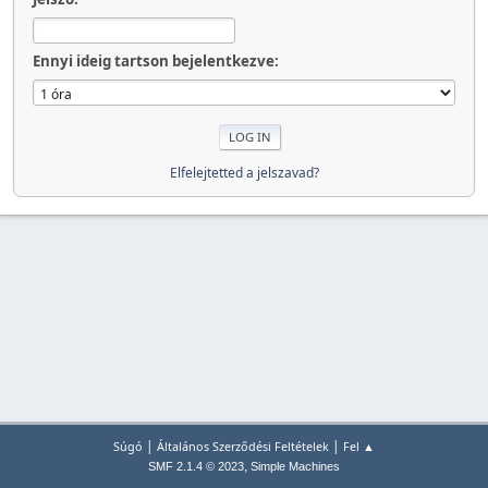
Ennyi ideig tartson bejelentkezve:
Elfelejtetted a jelszavad?
|
|
Súgó
Általános Szerződési Feltételek
Fel ▲
,
SMF 2.1.4 © 2023
Simple Machines