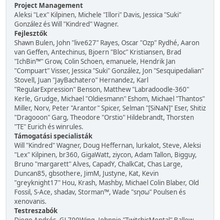
Project Management
Aleksi "Lex" Kilpinen, Michele "Illori" Davis, Jessica "Suki"
González és Will "Kindred" Wagner.
Fejlesztők
Shawn Bulen, John "live627" Rayes, Oscar "Ozp" Rydhé, Aaron
van Geffen, Antechinus, Bjoern "Bloc" Kristiansen, Brad
"IchBin™" Grow, Colin Schoen, emanuele, Hendrik Jan
"Compuart" Visser, Jessica "Suki" González, Jon "Sesquipedalian"
Stovell, Juan "JayBachatero" Hernandez, Karl
"RegularExpression" Benson, Matthew "Labradoodle-360"
Kerle, Grudge, Michael "Oldiesmann" Eshom, Michael "Thantos"
Miller, Norv, Peter "Arantor" Spicer, Selman "[SiNaN]" Eser, Shitiz
"Dragooon" Garg, Theodore "Orstio" Hildebrandt, Thorsten
"TE" Eurich és winrules.
Támogatási specialisták
Will "Kindred" Wagner, Doug Heffernan, lurkalot, Steve, Aleksi
"Lex" Kilpinen, br360, GigaWatt, ziycon, Adam Tallon, Bigguy,
Bruno "margarett" Alves, CapadY, ChalkCat, Chas Large,
Duncan85, gbsothere, JimM, Justyne, Kat, Kevin
"greyknight17" Hou, Krash, Mashby, Michael Colin Blaber, Old
Fossil, S-Ace, shadav, Storman™, Wade "sησω" Poulsen és
xenovanis.
Testreszabók