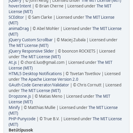
JQuery
| © John Resig | Licensed under
The MIT License (MIT)
hoverIntent
| © Brian Cherne | Licensed under
The MIT
License (MIT)
SCEditor
| © Sam Clarke | Licensed under
The MIT License
(MIT)
animaDrag
| © Abel Mohler | Licensed under
The MIT License
(MIT)
jQuery Custom Scrollbar
| © Maciej Zubala | Licensed under
The MIT License (MIT)
jQuery Responsive Slider
| © booncon ROCKETS | Licensed
under
The MIT License (MIT)
At.js
| © chord.luo@gmail.com | Licensed under
The MIT
License (MIT)
HTML5 Desktop Notifications
| © Tsvetan Tsvetkov | Licensed
under
The Apache License Version 2.0
GAuth Code Generator/Validator
| © Chris Cornutt | Licensed
under
The MIT License (MIT)
Dropzone.js
| © Matias Meno | Licensed under
The MIT
License (MIT)
Minify
| © Matthias Mullie | Licensed under
The MIT License
(MIT)
PHP-Punycode
| © True B.V. | Licensed under
The MIT License
(MIT)
Betűtípusok