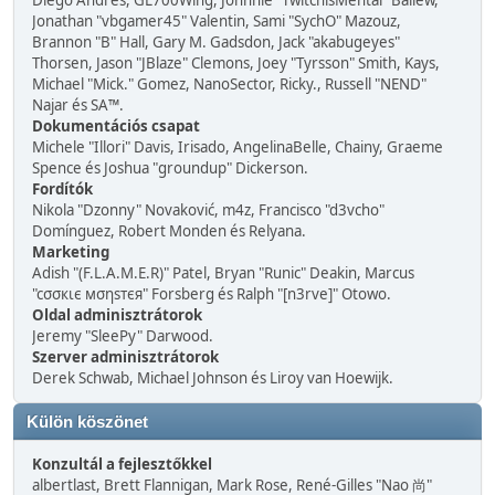
Diego Andrés, GL700Wing, Johnnie "TwitchisMental" Ballew,
Jonathan "vbgamer45" Valentin, Sami "SychO" Mazouz,
Brannon "B" Hall, Gary M. Gadsdon, Jack "akabugeyes"
Thorsen, Jason "JBlaze" Clemons, Joey "Tyrsson" Smith, Kays,
Michael "Mick." Gomez, NanoSector, Ricky., Russell "NEND"
Najar és SA™.
Dokumentációs csapat
Michele "Illori" Davis, Irisado, AngelinaBelle, Chainy, Graeme
Spence és Joshua "groundup" Dickerson.
Fordítók
Nikola "Dzonny" Novaković, m4z, Francisco "d3vcho"
Domínguez, Robert Monden és Relyana.
Marketing
Adish "(F.L.A.M.E.R)" Patel, Bryan "Runic" Deakin, Marcus
"cσσкιє мσηѕтєя" Forsberg és Ralph "[n3rve]" Otowo.
Oldal adminisztrátorok
Jeremy "SleePy" Darwood.
Szerver adminisztrátorok
Derek Schwab, Michael Johnson és Liroy van Hoewijk.
Külön köszönet
Konzultál a fejlesztőkkel
albertlast, Brett Flannigan, Mark Rose, René-Gilles "Nao 尚"