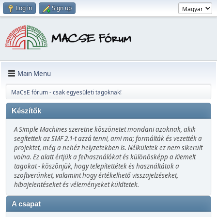
Log in
Sign up
Main Menu
MaCsE fórum - csak egyesületi tagoknak!
Készítők
A Simple Machines szeretne köszönetet mondani azoknak, akik
segítettek az SMF 2.1-t azzá tenni, ami ma; formálták és vezették a
projektet, még a nehéz helyzetekben is. Nélkületek ez nem sikerült
volna. Ez alatt értjük a felhasználókat és különösképp a Kiemelt
tagokat - köszönjük, hogy telepítettétek és használtátok a
szoftverünket, valamint hogy értékelhető visszajelzéseket,
hibajelentéseket és véleményeket küldtetek.
A csapat