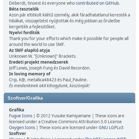
Deberdt, tinoest és everyone who
contributed on GitHub
.
Béta tesztelők
Azon pár eltitkolt kilétű személy, akik fáradhatatlanul keresték a
hibákat, visszajelzést nyújtottak és még jobban az őrületbe
kergették a fejlesztőket.
Nyelvi fordítók
Thank you for your efforts which make it possible for people all
around the world to use SMF.
Az SMF alapító atyja
Unknown W. "[Unknown]" Brackets.
Eredeti projekt menedzserek
Jeff Lewis, Joseph Fung és David Recordon.
In loving memory of
Crip, K@, metallica48423 és Paul_Pauline.
És mindenkinek akit kihagytunk, köszönjük!
Szoftver/Grafika
Grafika
Fugue Icons
| © 2012 Yusuke Kamiyamane | These icons are
licensed under a Creative Commons Attribution 3.0 License
Oxygen Icons
| These icons are licensed under
GNU LGPLv3
Szoftver