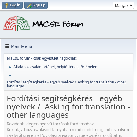
Log in
Sign up
Main Menu
MaCsE fórum - csak egyesületi tagoknak!
Általános családtörténet, helytörténet, történelem..
►
►
Fordítási segítségkérés - egyéb nyelvek / Asking for translation - other
languages
Fordítási segítségkérés - egyéb
nyelvek / Asking for translation -
other languages
Rövidebb idegen nyelvű források fordításához.
Kérjük, a hozzászólásod tárgyában mindig add meg, mit és milyen
nyelvről szeretnél (pl. olasz anyakönyvi bejegyzés) fordíttatni.