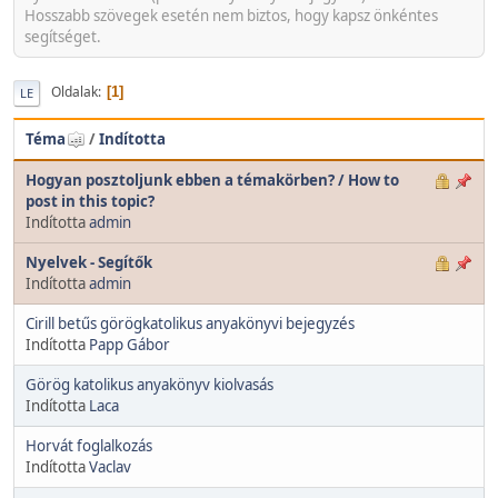
Hosszabb szövegek esetén nem biztos, hogy kapsz önkéntes
segítséget.
Oldalak
1
LE
Téma
/
Indította
Hogyan posztoljunk ebben a témakörben? / How to
post in this topic?
Indította
admin
Nyelvek - Segítők
Indította
admin
Cirill betűs görögkatolikus anyakönyvi bejegyzés
Indította
Papp Gábor
Görög katolikus anyakönyv kiolvasás
Indította
Laca
Horvát foglalkozás
Indította
Vaclav