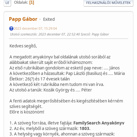
Oldalak
1
LE
FELHASZNÁLÓI MŰVELETEK
Papp Gábor
Exited
2023 december 07, 15:29:04
Utolsó szerkesztés
: 2023 december 07, 22:52:40 Szerző: Papp Gábor
Kedves segítő,
A megadott anyakönyv bal oldalának utolsó sorából az
alábbiakat sikerült saját erőből kihámoznom:
Az első rubrikában gondolom az eskető pap neve: .... János
A következőben a házasultak: Pap László (Basilius) és .... Mária
Életkor: 26(?) és 17 évesek talán
A következő két rubrikába nem tudom mi van írva.
Az utolsó a tanúk: Kozák György és .... Péter
A fenti adatok megerősítésében és kiegészítésében kérném
szíves segítségét.
Előre is köszönöm!
1. A szöveg forrása, illetve fajtája:
FamilySearch Anyakönyv
2. Az év, melyből a szöveg származik:
1803.
3. A helység vagy környék, ahonnan a szöveg származik: