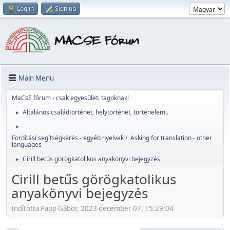
Log in
Sign up
Main Menu
MaCsE fórum - csak egyesületi tagoknak!
Általános családtörténet, helytörténet, történelem..
►
►
Fordítási segítségkérés - egyéb nyelvek / Asking for translation - other
languages
Cirill betűs görögkatolikus anyakönyvi bejegyzés
►
Cirill betűs görögkatolikus
anyakönyvi bejegyzés
Indította Papp Gábor, 2023 december 07, 15:29:04