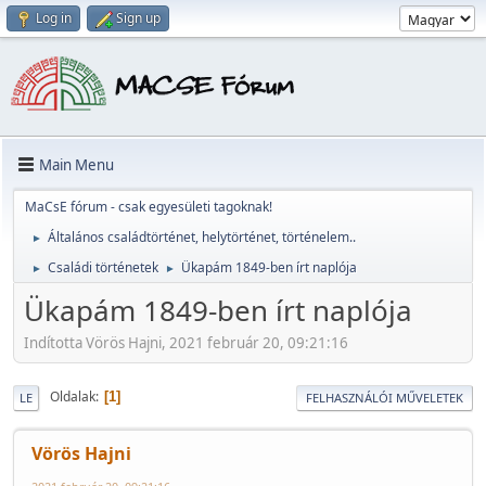
Log in
Sign up
Main Menu
MaCsE fórum - csak egyesületi tagoknak!
Általános családtörténet, helytörténet, történelem..
►
Családi történetek
Ükapám 1849-ben írt naplója
►
►
Ükapám 1849-ben írt naplója
Indította Vörös Hajni, 2021 február 20, 09:21:16
Oldalak
1
LE
FELHASZNÁLÓI MŰVELETEK
Vörös Hajni