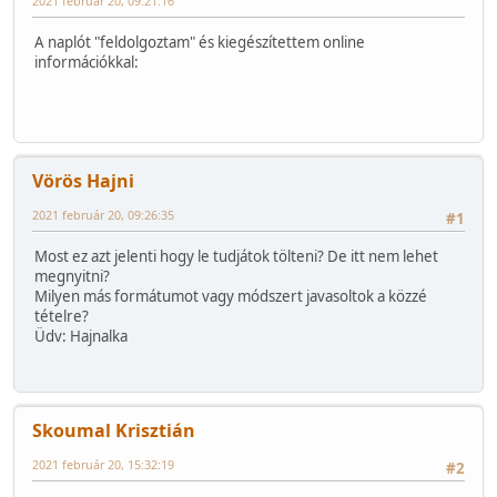
2021 február 20, 09:21:16
A naplót "feldolgoztam" és kiegészítettem online
információkkal:
Vörös Hajni
2021 február 20, 09:26:35
#1
Most ez azt jelenti hogy le tudjátok tölteni? De itt nem lehet
megnyitni?
Milyen más formátumot vagy módszert javasoltok a közzé
tételre?
Üdv: Hajnalka
Skoumal Krisztián
2021 február 20, 15:32:19
#2