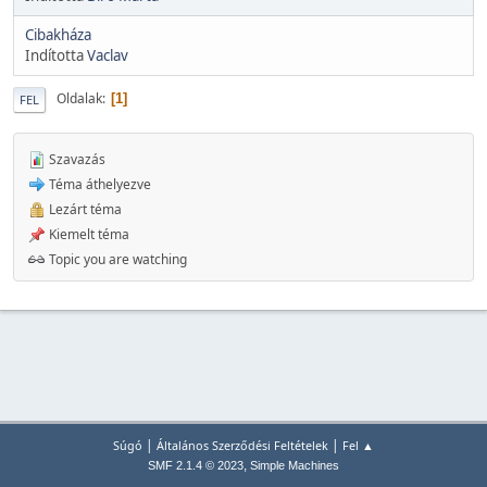
Cibakháza
Indította
Vaclav
Oldalak
1
FEL
Szavazás
Téma áthelyezve
Lezárt téma
Kiemelt téma
Topic you are watching
|
|
Súgó
Általános Szerződési Feltételek
Fel ▲
,
SMF 2.1.4 © 2023
Simple Machines