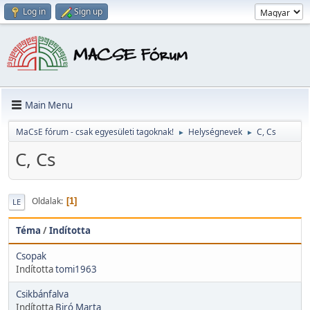
Log in
Sign up
Main Menu
MaCsE fórum - csak egyesületi tagoknak!
Helységnevek
C, Cs
►
►
C, Cs
Oldalak
1
LE
Téma
/
Indította
Csopak
Indította
tomi1963
Csikbánfalva
Indította
Biró Marta