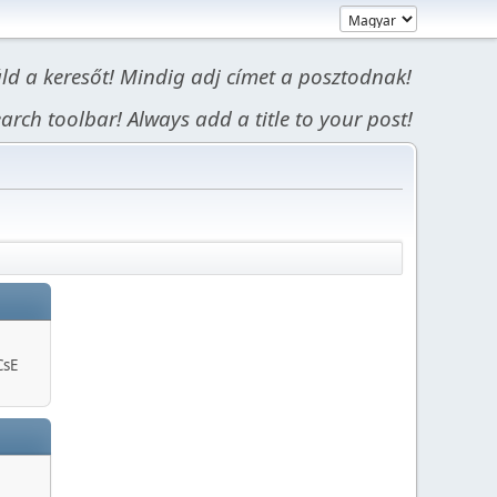
áld a keresőt! Mindig adj címet a posztodnak!
arch toolbar! Always add a title to your post!
CsE