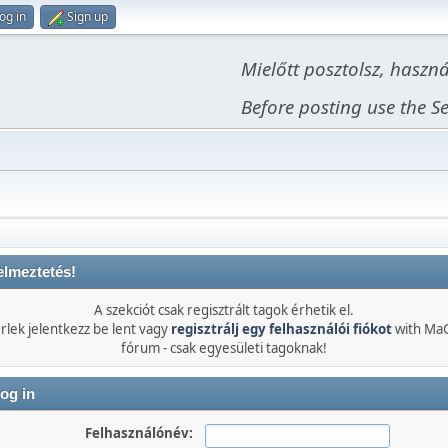
og in
Sign up
Mielőtt posztolsz, haszn
Before posting use the Se
elmeztetés!
A szekciót csak regisztrált tagok érhetik el.
rlek jelentkezz be lent vagy
regisztrálj egy felhasználói fiókot
with Ma
fórum - csak egyesületi tagoknak!
og in
Felhasználónév: