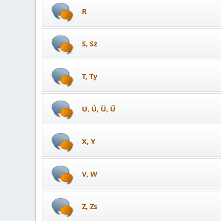
R
S, Sz
T, Ty
U, Ú, Ü, Ű
X, Y
V, W
Z, Zs