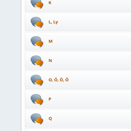
K
L, Ly
M
N
O, Ó, Ö, Ő
P
Q