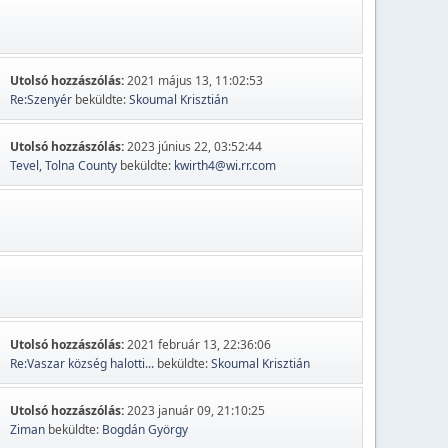
Utolsó hozzászólás:
2021 május 13, 11:02:53
Re:Szenyér
beküldte:
Skoumal Krisztián
Utolsó hozzászólás:
2023 június 22, 03:52:44
Tevel, Tolna County
beküldte:
kwirth4@wi.rr.com
Utolsó hozzászólás:
2021 február 13, 22:36:06
Re:Vaszar község halotti...
beküldte:
Skoumal Krisztián
Utolsó hozzászólás:
2023 január 09, 21:10:25
Ziman
beküldte:
Bogdán György