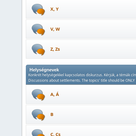
X, Y
V, W
Z, Zs
Helységnevek
Konkrét helységekkel kapcsolatos diskurzus. Kérjük, a témák c
Discussions about settlements. The topics' title should be ONLY
A, Á
B
C, Cs