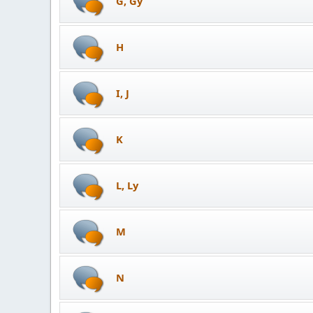
G, Gy
H
I, J
K
L, Ly
M
N