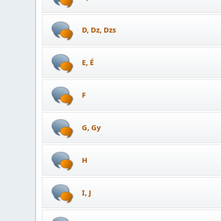
D, Dz, Dzs
E, É
F
G, Gy
H
I, J