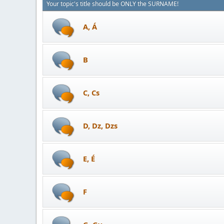
Your topic's title should be ONLY the SURNAME!
A, Á
B
C, Cs
D, Dz, Dzs
E, É
F