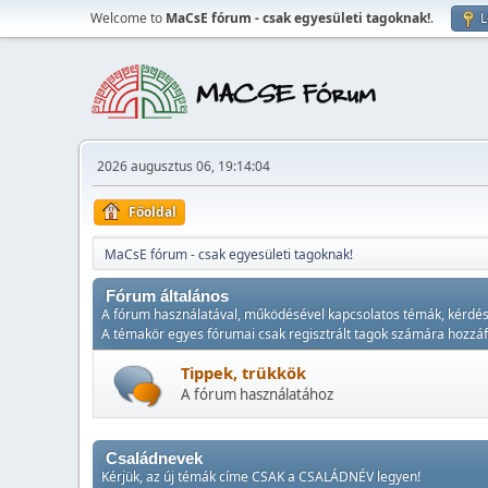
Welcome to
MaCsE fórum - csak egyesületi tagoknak!
.
L
2026 augusztus 06, 19:14:04
Főoldal
MaCsE fórum - csak egyesületi tagoknak!
Fórum általános
A fórum használatával, működésével kapcsolatos témák, kérdés
A témakör egyes fórumai csak regisztrált tagok számára hozzá
Tippek, trükkök
A fórum használatához
Családnevek
Kérjük, az új témák címe CSAK a CSALÁDNÉV legyen!