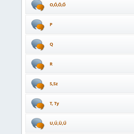
O,Ó,Ö,Ő
P
Q
R
S,Sz
T, Ty
U,Ú,Ü,Ű