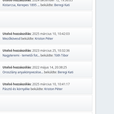
Utolsó hozzászólás:
2024 december 12, 19:36:05
Kistarcsa, Kerepes 1895 ...
beküldte:
Beregi Kati
Utolsó hozzászólás:
2025 március 10, 10:42:03
Mezőkövesd
beküldte:
Kriston Péter
Utolsó hozzászólás:
2023 március 25, 10:32:36
Nagyteremi - temetői fot...
beküldte:
Tóth Tibor
Utolsó hozzászólás:
2022 május 14, 20:38:25
Oroszlány anyakönyvezése...
beküldte:
Beregi Kati
Utolsó hozzászólás:
2025 március 10, 10:41:17
Pásztó és környéke
beküldte:
Kriston Péter