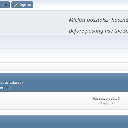
og in
Sign up
Mielőtt posztolsz, haszn
Before posting use the Se
ek és válaszok
férhető
Hozzászólások: 6
Témák: 2