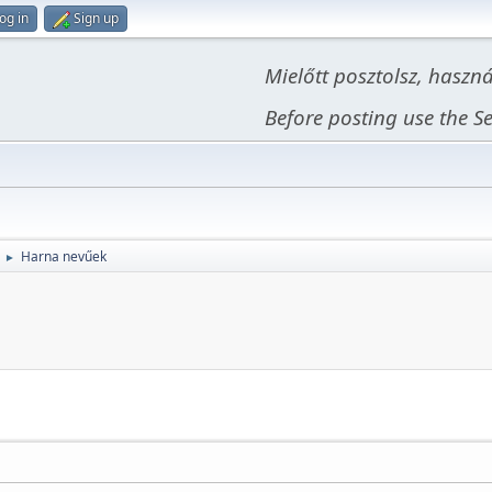
og in
Sign up
Mielőtt posztolsz, haszn
Before posting use the Se
Harna nevűek
►