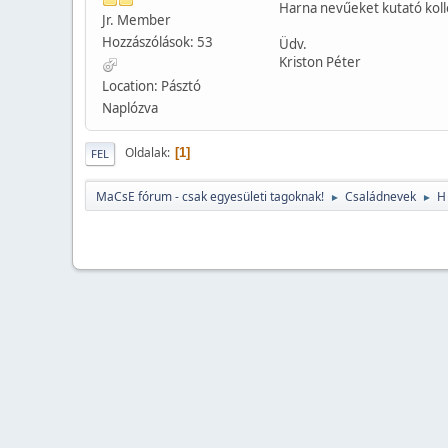
Harna nevűeket kutató koll
Jr. Member
Hozzászólások: 53
Üdv.
Kriston Péter
Location: Pásztó
Naplózva
Oldalak
1
FEL
MaCsE fórum - csak egyesületi tagoknak!
Családnevek
H
►
►