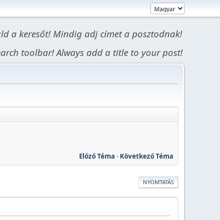
áld a keresőt! Mindig adj címet a posztodnak!
arch toolbar! Always add a title to your post!
Előző Téma
-
Következő Téma
NYOMTATÁS