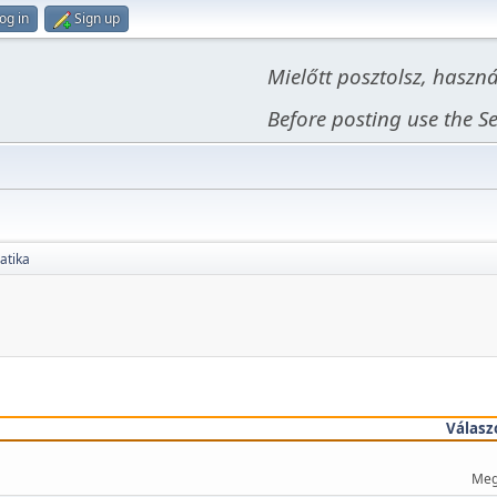
og in
Sign up
Mielőtt posztolsz, haszn
Before posting use the Se
atika
Válasz
Meg