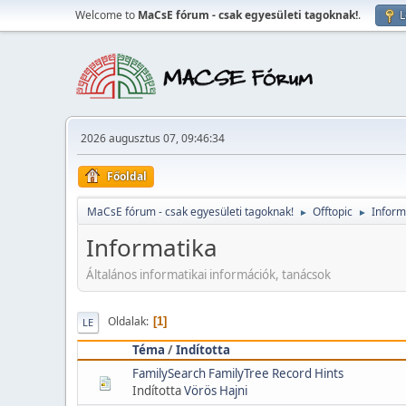
Welcome to
MaCsE fórum - csak egyesületi tagoknak!
.
L
2026 augusztus 07, 09:46:34
Főoldal
MaCsE fórum - csak egyesületi tagoknak!
Offtopic
Inform
►
►
Informatika
Általános informatikai információk, tanácsok
Oldalak
1
LE
Téma
/
Indította
FamilySearch FamilyTree Record Hints
Indította
Vörös Hajni