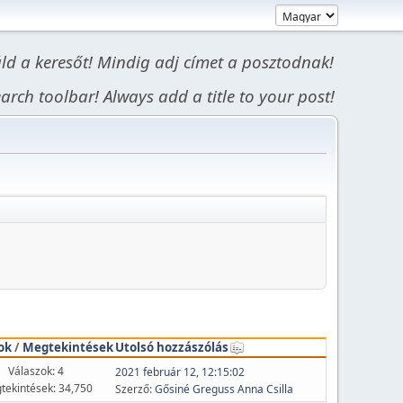
áld a keresőt! Mindig adj címet a posztodnak!
arch toolbar! Always add a title to your post!
ok
/
Megtekintések
Utolsó hozzászólás
Válaszok: 4
2021 február 12, 12:15:02
tekintések: 34,750
Szerző:
Gősiné Greguss Anna Csilla