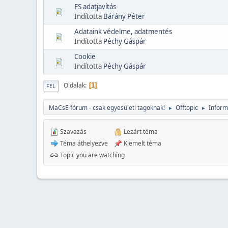
FS adatjavítás
Indította
Bárány Péter
Adataink védelme, adatmentés
Indította
Péchy Gáspár
Cookie
Indította
Péchy Gáspár
Oldalak
1
FEL
MaCsE fórum - csak egyesületi tagoknak!
Offtopic
Inform
►
►
Szavazás
Lezárt téma
Téma áthelyezve
Kiemelt téma
Topic you are watching