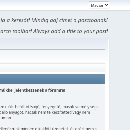
áld a keresőt! Mindig adj címet a posztodnak!
arch toolbar! Always add a title to your post!
címükkel jelentkezzenek a fórumra!
szexuális beállítottságú, fenyegető, mások személyiségi
t álló anyagot, hacsak nem te készítetted vagy nem
órumon.
llenőrzünk minden elküldött üzenetet, és ezért nem is