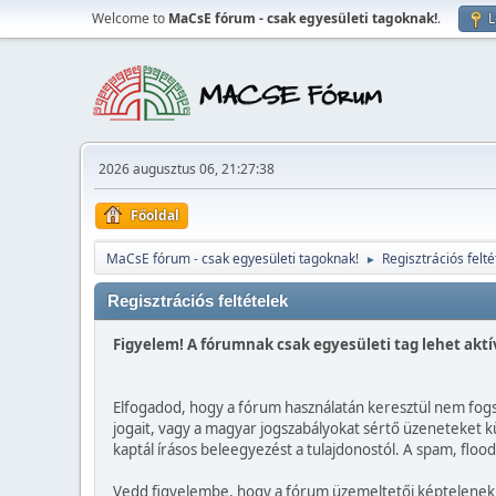
Welcome to
MaCsE fórum - csak egyesületi tagoknak!
.
L
2026 augusztus 06, 21:27:38
Főoldal
MaCsE fórum - csak egyesületi tagoknak!
Regisztrációs felté
►
Regisztrációs feltételek
Figyelem! A fórumnak csak egyesületi tag lehet aktí
Elfogadod, hogy a fórum használatán keresztül nem fogsz 
jogait, vagy a magyar jogszabályokat sértő üzeneteket k
kaptál írásos beleegyezést a tulajdonostól. A spam, floo
Vedd figyelembe, hogy a fórum üzemeltetői képtelenek m