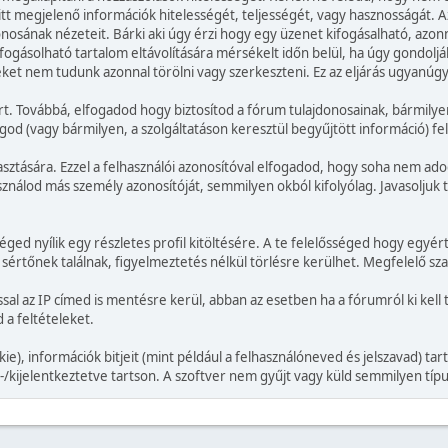
tt megjelenő információk hitelességét, teljességét, vagy hasznosságát. Az
nosának nézeteit. Bárki aki úgy érzi hogy egy üzenet kifogásalható, azonn
fogásolható tartalom eltávolítására mérsékelt időn belül, ha úgy gondoljá
ket nem tudunk azonnal törölni vagy szerkeszteni. Ez az eljárás ugyanúgy v
áért. Továbbá, elfogadod hogy biztosítod a fórum tulajdonosainak, bármil
god (vagy bármilyen, a szolgáltatáson keresztül begyűjtött információ) fe
sztására. Ezzel a felhasználói azonosítóval elfogadod, hogy soha nem adod
lod más személy azonosítóját, semmilyen okból kifolyólag. Javasoljuk to
séged nyílik egy részletes profil kitöltésére. A te felelősséged hogy egy
sértőnek találnak, figyelmeztetés nélkül törlésre kerülhet. Megfelelő sza
 az IP címed is mentésre kerül, abban az esetben ha a fórumról ki kell té
a feltételeket.
e), információk bitjeit (mint például a felhasználóneved és jelszavad) ta
-/kijelentkeztetve tartson. A szoftver nem gyűjt vagy küld semmilyen tí