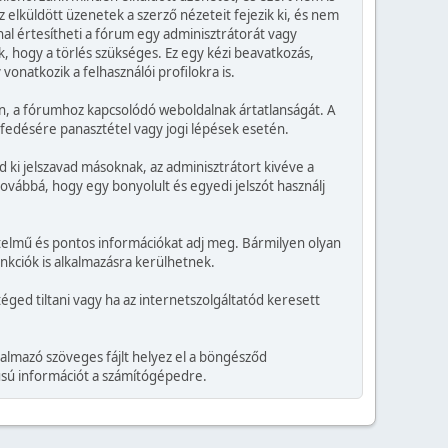
 elküldött üzenetek a szerző nézeteit fejezik ki, és nem
al értesítheti a fórum egy adminisztrátorát vagy
k, hogy a törlés szükséges. Ez egy kézi beavatkozás,
onatkozik a felhasználói profilokra is.
yen, a fórumhoz kapcsolódó weboldalnak ártatlanságát. A
lfedésére panasztétel vagy jogi lépések esetén.
 ki jelszavad másoknak, az adminisztrátort kivéve a
vábbá, hogy egy bonyolult és egyedi jelszót használj
értelmű és pontos információkat adj meg. Bármilyen olyan
nkciók is alkalmazásra kerülhetnek.
ged tiltani vagy ha az internetszolgáltatód keresett
rtalmazó szöveges fájlt helyez el a böngésződ
pusú információt a számítógépedre.