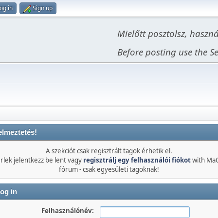
og in
Sign up
Mielőtt posztolsz, haszn
Before posting use the Se
elmeztetés!
A szekciót csak regisztrált tagok érhetik el.
rlek jelentkezz be lent vagy
regisztrálj egy felhasználói fiókot
with Ma
fórum - csak egyesületi tagoknak!
og in
Felhasználónév: