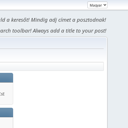
áld a keresőt! Mindig adj címet a posztodnak!
arch toolbar! Always add a title to your post!
CsE