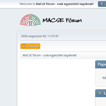
Welcome to
MaCsE fórum - csak egyesületi tagoknak!
.
L
2026 augusztus 09, 11:57:47
Főoldal
MaCsE fórum - csak egyesületi tagoknak!
Figy
Ké
L