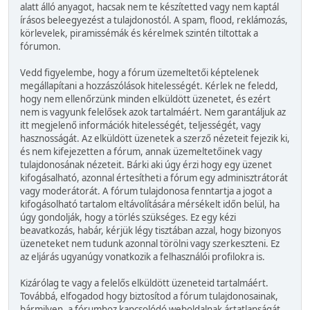
alatt álló anyagot, hacsak nem te készítetted vagy nem kaptál
írásos beleegyezést a tulajdonostól. A spam, flood, reklámozás,
körlevelek, piramissémák és kérelmek szintén tiltottak a
fórumon.
Vedd figyelembe, hogy a fórum üzemeltetői képtelenek
megállapítani a hozzászólások hitelességét. Kérlek ne feledd,
hogy nem ellenőrzünk minden elküldött üzenetet, és ezért
nem is vagyunk felelősek azok tartalmáért. Nem garantáljuk az
itt megjelenő információk hitelességét, teljességét, vagy
hasznosságát. Az elküldött üzenetek a szerző nézeteit fejezik ki,
és nem kifejezetten a fórum, annak üzemeltetőinek vagy
tulajdonosának nézeteit. Bárki aki úgy érzi hogy egy üzenet
kifogásalható, azonnal értesítheti a fórum egy adminisztrátorát
vagy moderátorát. A fórum tulajdonosa fenntartja a jogot a
kifogásolható tartalom eltávolítására mérsékelt időn belül, ha
úgy gondolják, hogy a törlés szükséges. Ez egy kézi
beavatkozás, habár, kérjük légy tisztában azzal, hogy bizonyos
üzeneteket nem tudunk azonnal törölni vagy szerkeszteni. Ez
az eljárás ugyanúgy vonatkozik a felhasználói profilokra is.
Kizárólag te vagy a felelős elküldött üzeneteid tartalmáért.
Továbbá, elfogadod hogy biztosítod a fórum tulajdonosainak,
bármilyen, a fórumhoz kapcsolódó weboldalnak ártatlanságát.