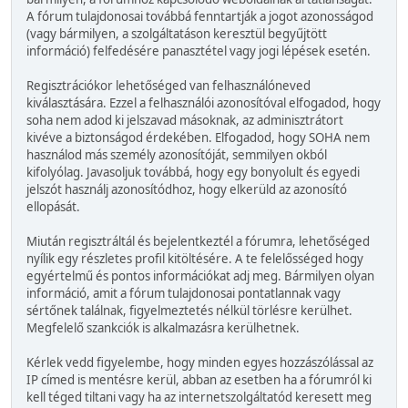
A fórum tulajdonosai továbbá fenntartják a jogot azonosságod
(vagy bármilyen, a szolgáltatáson keresztül begyűjtött
információ) felfedésére panasztétel vagy jogi lépések esetén.
Regisztrációkor lehetőséged van felhasználóneved
kiválasztására. Ezzel a felhasználói azonosítóval elfogadod, hogy
soha nem adod ki jelszavad másoknak, az adminisztrátort
kivéve a biztonságod érdekében. Elfogadod, hogy SOHA nem
használod más személy azonosítóját, semmilyen okból
kifolyólag. Javasoljuk továbbá, hogy egy bonyolult és egyedi
jelszót használj azonosítódhoz, hogy elkerüld az azonosító
ellopását.
Miután regisztráltál és bejelentkeztél a fórumra, lehetőséged
nyílik egy részletes profil kitöltésére. A te felelősséged hogy
egyértelmű és pontos információkat adj meg. Bármilyen olyan
információ, amit a fórum tulajdonosai pontatlannak vagy
sértőnek találnak, figyelmeztetés nélkül törlésre kerülhet.
Megfelelő szankciók is alkalmazásra kerülhetnek.
Kérlek vedd figyelembe, hogy minden egyes hozzászólással az
IP címed is mentésre kerül, abban az esetben ha a fórumról ki
kell téged tiltani vagy ha az internetszolgáltatód keresett meg