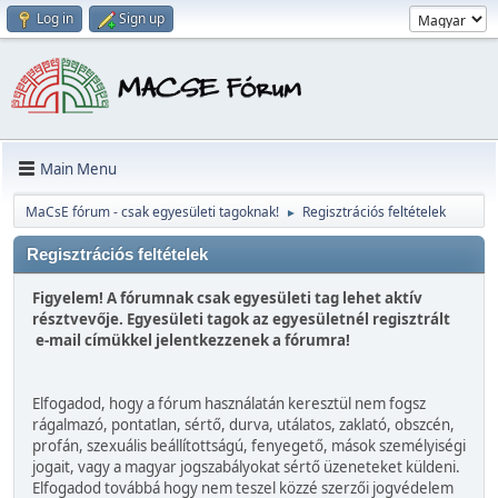
Log in
Sign up
Main Menu
MaCsE fórum - csak egyesületi tagoknak!
Regisztrációs feltételek
►
Regisztrációs feltételek
Figyelem! A fórumnak csak egyesületi tag lehet aktív
résztvevője. Egyesületi tagok az egyesületnél regisztrált
e-mail címükkel jelentkezzenek a fórumra!
Elfogadod, hogy a fórum használatán keresztül nem fogsz
rágalmazó, pontatlan, sértő, durva, utálatos, zaklató, obszcén,
profán, szexuális beállítottságú, fenyegető, mások személyiségi
jogait, vagy a magyar jogszabályokat sértő üzeneteket küldeni.
Elfogadod továbbá hogy nem teszel közzé szerzői jogvédelem