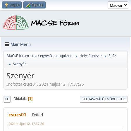
Log in
Sign up
Main Menu
MaCsE fórum - csak egyesületi tagoknak!
Helységnevek
S, Sz
►
►
Szenyér
►
Szenyér
Indította csucs01, 2021 május 12, 17:37:26
Oldalak
1
LE
FELHASZNÁLÓI MŰVELETEK
csucs01
Exited
2021 május 12, 17:37:26