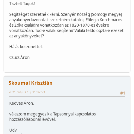
Tisztelt Tagok!
Segítséget szeretnék kérni. Szenyér Község (Somogy megye)
anyakönyvi kivonatait szeretném kutatni, Főleg a Korchmáros
és Zóka családra vonatkozóan az 1820-1870-es évekre
vonatkozóan. Tud-e valaki segíteni? Valaki feldologzta-e ezeket
az anyakönyveket?
Hálás köszönettel:
Csúcs Áron
Skoumal Krisztián
2021 május 13, 11:02:53
#1
Kedves Áron,
válaszom megegyezik a Tapsonnyal kapcsolatos
hozzászólásodnál lévővel.
Üdv