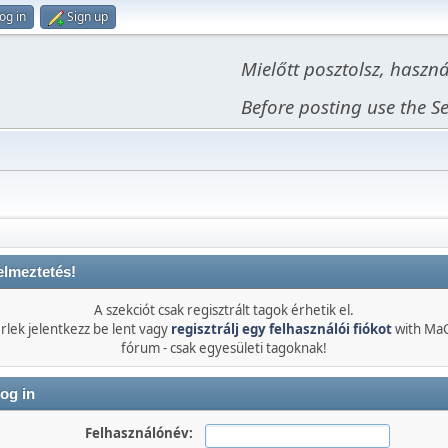
og in
Sign up
Mielőtt posztolsz, haszn
Before posting use the Se
elmeztetés!
A szekciót csak regisztrált tagok érhetik el.
rlek jelentkezz be lent vagy
regisztrálj egy felhasználói fiókot
with Ma
fórum - csak egyesületi tagoknak!
og in
Felhasználónév: