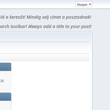
áld a keresőt! Mindig adj címet a posztodnak!
arch toolbar! Always add a title to your post!
CsE