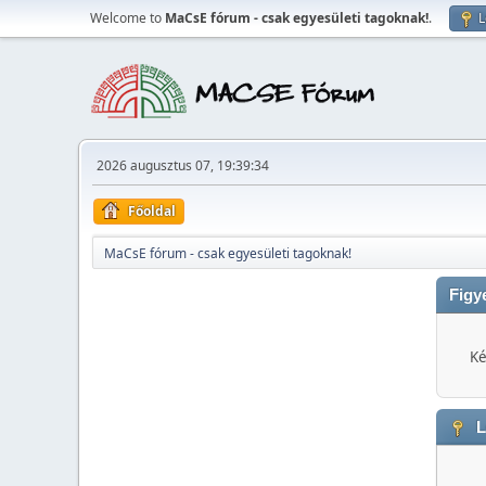
Welcome to
MaCsE fórum - csak egyesületi tagoknak!
.
L
2026 augusztus 07, 19:39:34
Főoldal
MaCsE fórum - csak egyesületi tagoknak!
Figy
Ké
L