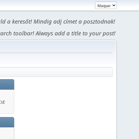
áld a keresőt! Mindig adj címet a posztodnak!
arch toolbar! Always add a title to your post!
CsE