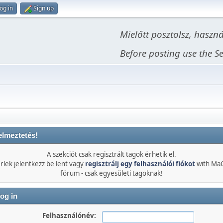
og in
Sign up
Mielőtt posztolsz, haszn
Before posting use the Se
elmeztetés!
A szekciót csak regisztrált tagok érhetik el.
rlek jelentkezz be lent vagy
regisztrálj egy felhasználói fiókot
with Ma
fórum - csak egyesületi tagoknak!
og in
Felhasználónév: