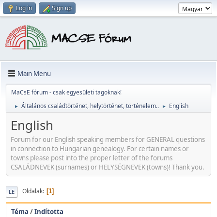
Log in
Sign up
Main Menu
MaCsE fórum - csak egyesületi tagoknak!
Általános családtörténet, helytörténet, történelem..
English
►
►
English
Forum for our English speaking members for GENERAL questions
in connection to Hungarian genealogy. For certain names or
towns please post into the proper letter of the forums
CSALÁDNEVEK (surnames) or HELYSÉGNEVEK (towns)! Thank you.
Oldalak
1
LE
Téma
/
Indította