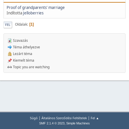
Proof of grandparents' marriage
Indította
Jelloberries
Oldalak
1
FEL
Szavazás
Téma áthelyezve
Lezárt téma
Kiemelt téma
Topic you are watching
|
|
Súgó
Általános Szerződési Feltételek
Fel ▲
,
SMF 2.1.4 © 2023
Simple Machines