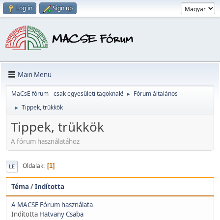
Log in
Sign up
Main Menu
MaCsE fórum - csak egyesületi tagoknak!
Fórum általános
►
Tippek, trükkök
►
Tippek, trükkök
A fórum használatához
Oldalak
1
LE
Téma
/
Indította
A MACSE Fórum használata
Indította
Hatvany Csaba