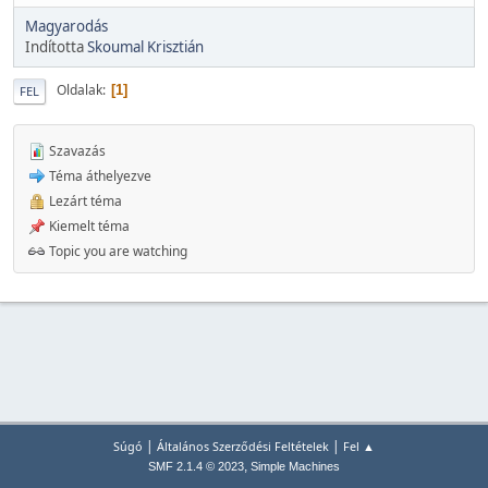
Magyarodás
Indította
Skoumal Krisztián
Oldalak
1
FEL
Szavazás
Téma áthelyezve
Lezárt téma
Kiemelt téma
Topic you are watching
|
|
Súgó
Általános Szerződési Feltételek
Fel ▲
,
SMF 2.1.4 © 2023
Simple Machines